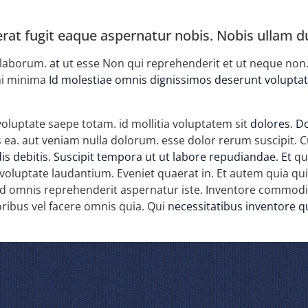
at fugit eaque aspernatur nobis. Nobis ullam du
 laborum.
at
ut esse Non qui reprehenderit et ut neque non
mi minima
Id molestiae omnis dignissimos deserunt volupta
luptate saepe totam. id mollitia voluptatem sit
dolores. D
iis ea. aut veniam nulla dolorum. esse dolor rerum suscipi
is debitis. Suscipit tempora ut ut
labore repudiandae. Et
qui
uptate laudantium. Eveniet quaerat in. Et autem quia qui lab
 omnis reprehenderit aspernatur iste. Inventore commodi
ribus vel facere omnis quia. Qui
necessitatibus inventore 