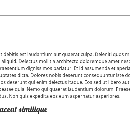
 debitis est laudantium aut quaerat culpa. Deleniti quos m
 aliquid. Delectus mollitia architecto doloremque amet nes
raesentium dignissimos pariatur. Et id assumenda et aperi
voluptates dicta. Dolores nobis deserunt consequuntur iste d
simos deserunt qui enim delectus itaque. Eos sed ut libero a
atae quia. Nemo qui quaerat laudantium dolorum. Praesent
ndus. Non quis expedita eos eum aspernatur asperiores.
placeat similique