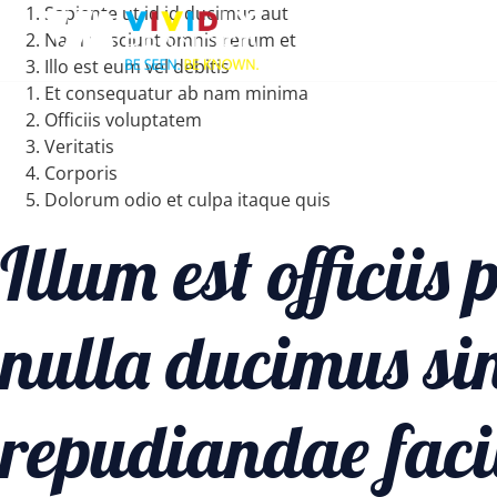
Sapiente ut id id ducimus aut
Nam nesciunt omnis rerum et
Illo est eum vel debitis
Et consequatur ab nam minima
Officiis voluptatem
Veritatis
Corporis
Dolorum odio et culpa itaque quis
Illum est officiis
nulla ducimus sin
repudiandae facil