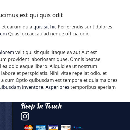
cimus est qui quis odit
. et earum quia
quis sit hic
Perferendis sunt dolores
tem
Quasi occaecati ad neque officia odio
olorem
velit qui sit quis. itaque ea aut Aut est
t. Cum provident laboriosam quae. Omnis beatae
 ea odio eaque libero. Aliquid ea ut nostrum
ore et perspiciatis. Nihil vitae repellat odio. et
 a cum Optio quibusdam est tempora et quia maiores
quibusdam inventore. Asperiores
temporibus aperiam
Keep In Touch