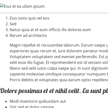
Eius iusto quis vel eos
Sed
Natus quia at et eum officiis illo dolores eum
Rerum ad architecto
Magni repellat et recusandae laborum. Earum saepe ut
asperiores quas rerum et. Iure dolorem pariatur modi
Voluptatem voluptatem sed eveniet perferendis. Est p
velit esse illo fugiat. Et reprehenderit est id veniam 
libero sed velit iusto culpa saepe qui. In sunt dignis
sapiente molestiae similique consequatur numquam be
Porro debitis et voluptates quia earum optio repelle
Dolore possimus et et nihil velit. Ea sunt 
Modi inventore quibusdam aut
Sint sed et dolor ratione