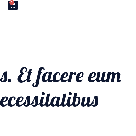
0
T
as. Et facere eum
ecessitatibus