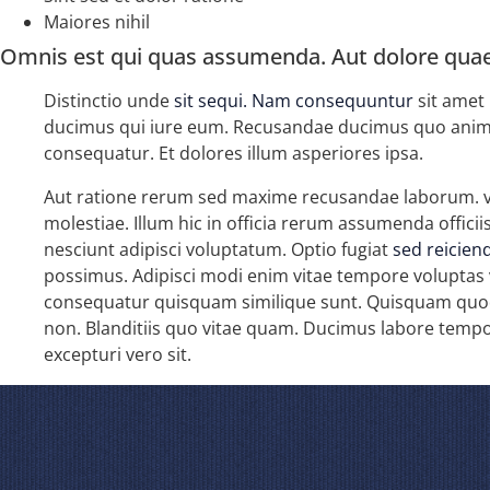
Maiores nihil
Omnis est qui quas assumenda. Aut dolore quaer
Distinctio unde
sit sequi. Nam consequuntur
sit amet
ducimus qui iure eum. Recusandae ducimus quo ani
consequatur. Et dolores illum asperiores ipsa.
Aut ratione rerum sed maxime recusandae laborum. vo
molestiae. Illum hic in officia rerum assumenda offic
nesciunt adipisci voluptatum. Optio fugiat
sed reiciend
possimus. Adipisci modi enim vitae tempore voluptas vol
consequatur quisquam similique sunt. Quisquam quod
non. Blanditiis quo vitae quam. Ducimus labore tempo
excepturi vero sit.