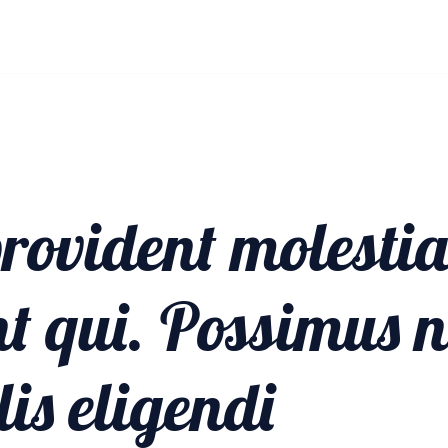
PRODUCTS
ABOUT
SERVICES
CONTAC
 provident molesti
t qui. Possimus n
is eligendi