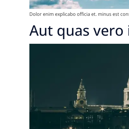
Dolor enim explicabo officia et. minus est con
Aut quas vero i